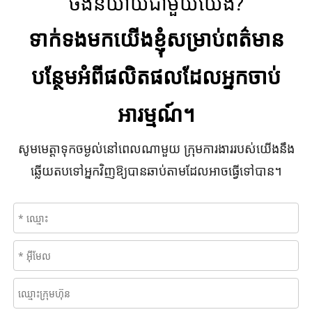
ចង់និយាយជាមួយយើង?
ទាក់ទងមកយើងខ្ញុំសម្រាប់ពត៌មាន
បន្ថែមអំពីផលិតផលដែលអ្នកចាប់
អារម្មណ៍។
សូមមេត្តាទុកចម្ងល់នៅពេលណាមួយ ក្រុមការងាររបស់យើងនឹង
ឆ្លើយតបទៅអ្នកវិញឱ្យបានឆាប់តាមដែលអាចធ្វើទៅបាន។