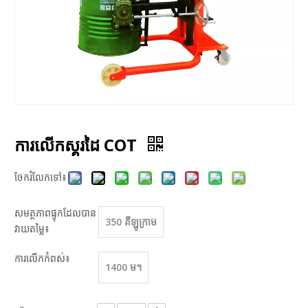
ការលើកស្គរដៃ COT
ចែករំលែកទៅ៖
សមត្ថភាពផ្ទុកដែលបាន
350 គីឡូក្រាម
វាយតម្លៃ៖
ការលើកកំពស់៖
1400 ម។