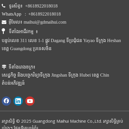

ទូរស័ព្ទ៖
+86
18922018018
WhatsApp
:
+86
18922018018

អ៊ីមែល៖
maihui@gdmaihui.com

ទីតាំងអាជីវកម្ម
៖
បន្ទប់លេខ 311 លេខ 1-1 ផ្លូវ Dagang ទីប្រជុំជន Yayao ទីក្រុង Heshan
ខេត្ត Guangdong ប្រទេសចិន

ទីតាំងរោងចក្រ៖
សេដ្ឋកិច្ច និងបច្ចេកវិទ្យាទីក្រុង Jingshan ទីក្រុង Hubei ខេត្ត Chin
តំបន់អភិវឌ្ឍន៍
រក្សាសិទ្ធិ © 2025 Guangdong Maihui Machine Co.,Ltd. រក្សាសិទ្ធិគ្រប់
យ៉ាង។
ផែនទីគេហទំព័រ