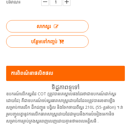
បរិមាណ៖
សាកសួរ
បន្ថែមទៅកញ្ចប់
ការពិពណ៌នាផលិតផល
ទិដ្ឋភាពទូទៅ
ឧបករណ៍លើកស្គរដៃ COT (ត្រូវបានគេស្គាល់ផងដែរថាជាឧបករណ៍ដាក់ស្គរ
ដោយដៃ) គឺជាឧបករណ៍ទប់ស្គរធារាសាស្ត្រដោយដៃដែលត្រូវបានរចនាឡើង
សម្រាប់ការលើក ដឹកជញ្ជូន បង្វិល និងចែកចាយពីស្គរ 210L (55-gallon) ។ វា
រួមបញ្ចូលគ្នានូវការលើកធារាសាស្ត្រដោយដៃជាមួយនឹងការលំអៀងមេកានិច
សម្រាប់ការគ្រប់គ្រងស្គរពេញលេញដោយគ្មានថាមពលអគ្គិសនី
.