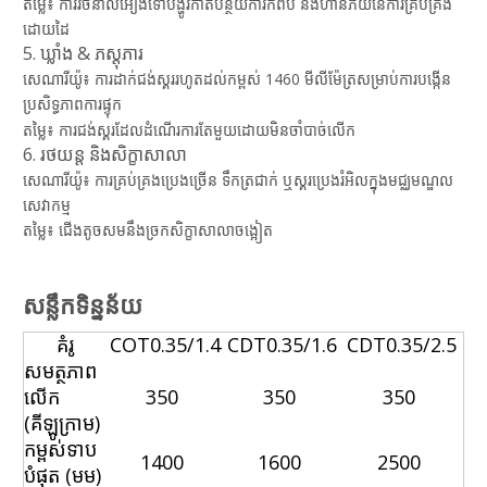
តម្លៃ៖ ការរចនាលំអៀងទៅបង្ហូរកាត់បន្ថយការកំពប់ និងហានិភ័យនៃការគ្រប់គ្រង
ដោយដៃ
5. ឃ្លាំង & ភស្តុភារ
សេណារីយ៉ូ៖ ការដាក់ជង់ស្គររហូតដល់កម្ពស់ 1460 មីលីម៉ែត្រសម្រាប់ការបង្កើន
ប្រសិទ្ធភាពការផ្ទុក
តម្លៃ៖ ការជង់ស្គរដែលដំណើរការតែមួយដោយមិនចាំបាច់លើក
6. រថយន្ត និងសិក្ខាសាលា
សេណារីយ៉ូ៖ ការ​គ្រប់គ្រង​ប្រេង​ច្រើន ទឹក​ត្រជាក់ ឬ​ស្គរ​ប្រេងរំអិល​ក្នុង​មជ្ឈមណ្ឌល​
សេវាកម្ម
តម្លៃ៖ ជើង​តូច​សម​នឹង​ច្រក​សិក្ខាសាលា​ចង្អៀត
សន្លឹកទិន្នន័យ
គំរូ
COT0.35/1.4
CDT0.35/1.6
CDT0.35/2.5
សមត្ថភាព
លើក
350
350
350
(គីឡូក្រាម)
កម្ពស់ទាប
1400
1600
2500
បំផុត (មម)