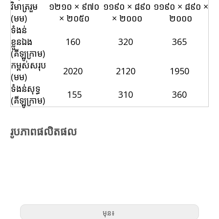
វិមាត្ររួម
១២១០ × ៩៧០
១១៩០ × ៨៩០
១១៩០ × ៨៩០ ×
(មម)
× ២០៥០
× ២០០០
២០០០
ទំងន់
ខ្លួនឯង
160
320
365
(គីឡូក្រាម)
កម្ពស់សរុប
2020
2120
1950
(មម)
ទំងន់សុទ្ធ
155
310
360
(គីឡូក្រាម)
រូបភាពផលិតផល
COT CDT DRUM LIFT
DRUM LIFT
ឡានដឹកដៃស្គរ
មុន៖