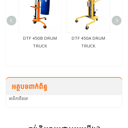
DTF 450B DRUM
DTF 450A DRUM
YT
TRUCK
TRUCK
អត្ថបទពាក់ព័ន្ធ
មាតិកាគឺទទេ!