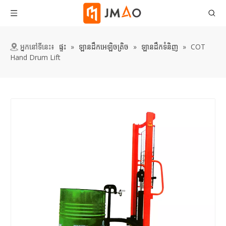
អ្នកនៅទីនេះ៖
ផ្ទះ
»
ឡានដឹកអេឡិចត្រិច
»
ឡានដឹកទំនិញ
»
COT
Hand Drum Lift