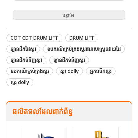
បន្ទាប់៖
COT CDT DRUM LIFT
DRUM LIFT
ឡានដឹកដៃស្គរ
ឧបករណ៍គ្រប់គ្រងស្គរធារាសាស្ត្រដោយដៃ
ឡានដឹកទំនិញស្គរ
ឡានដឹកទំនិញស្គរ
ឧបករណ៍គ្រប់គ្រងស្គរ
ស្គរ dolly
អ្នកលើកស្គរ
ស្គរ dolly
ផលិតផលដែលពាក់ព័ន្ធ