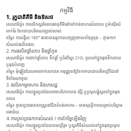
កម្មវិធី
1. រុក្ខជាតិគីមី និងឱសថ
សេណារីយ៉ូ៖ ការលើកស្គរនៃសារធាតុគីមីឆៅទៅកាន់ឧបករណ៍លាយ ឬម៉ាស៊ីនរ៉េ
អាក់ទ័រ ចែកចាយបរិមាណច្បាស់លាស់
តម្លៃ៖ ការបង្វិល 180° ធានាបាននូវការបញ្ចេញចោលទាំងស្រុង – គ្មានកាក
សំណល់ផលិតផល
2. ការផលិតថ្នាំលាប និងថ្នាំកូត
សេណារីយ៉ូ៖ ការចាក់ថ្នាំលាប ទឹកថ្នាំ ឬជ័រពីស្គរ 210L ចូលទៅក្នុងធុងទឹកលាយ
ឬធុងបំពេញ
តម្លៃ៖ មុំផ្អៀងដែលអាចចាក់សោបាន អនុញ្ញាតឱ្យចែកចាយដោយមិនប្រើដៃនៅ
ទីតាំងណាមួយ
3. ផលិតកម្មអាហារ និងភេសជ្ជៈ
សេណារីយ៉ូ៖ ការបង្ហូរប្រេងដែលអាចបរិភោគបាន ស៊ីរ៉ូ ឬប្រមូលផ្តុំស្គរទៅក្នុងធុង
លាយ
តម្លៃ៖ គ្មានប្រេងធារាសាស្ត្រនៅជិតតំបន់អាហារ – មានសុវត្ថិភាពសម្រាប់បរិស្ថាន
អនាម័យ
4. ការគ្រប់គ្រងកាកសំណល់ / ការកែច្នៃឡើងវិញ
សេណារីយ៉ូ៖ ការបង្ហូរប្រេងដែលបានប្រើរួច ឬស្គរគីមីសំណល់ទៅក្នុងធុងប្រមូល