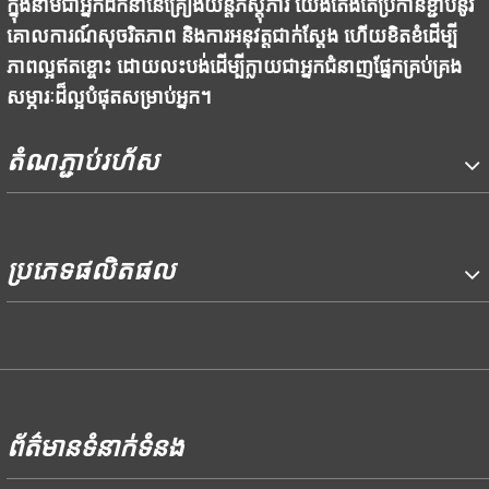
ក្នុងនាមជាអ្នកដឹកនាំនៃគ្រឿងយន្តភស្តុភារ យើងតែងតែប្រកាន់ខ្ជាប់នូវ
គោលការណ៍សុចរិតភាព និងការអនុវត្តជាក់ស្តែង ហើយខិតខំដើម្បី
ភាពល្អឥតខ្ចោះ ដោយលះបង់ដើម្បីក្លាយជាអ្នកជំនាញផ្នែកគ្រប់គ្រង
សម្ភារៈដ៏ល្អបំផុតសម្រាប់អ្នក។
តំណភ្ជាប់រហ័ស
ប្រភេទផលិតផល
ទំ
ព័ត៌មានទំនាក់ទំនង