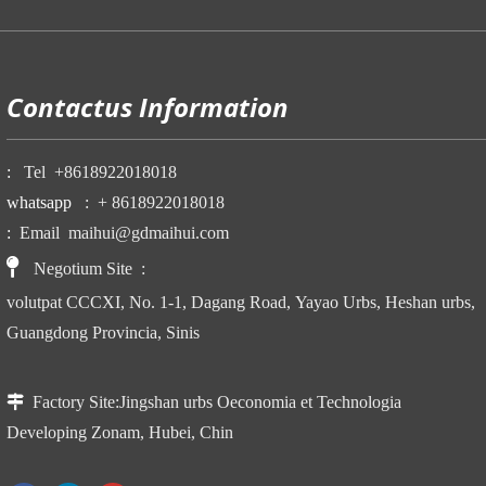
Contactus Information
:
Tel
+86
18922018018
whatsapp
:
+ 86
18922018018
:
Email
maihui@gdmaihui.com

Negotium Site
:
volutpat CCCXI, No. 1-1, Dagang Road, Yayao Urbs, Heshan urbs,
Guangdong Provincia, Sinis

Factory Site:
Jingshan urbs Oeconomia et Technologia
Developing Zonam, Hubei, Chin