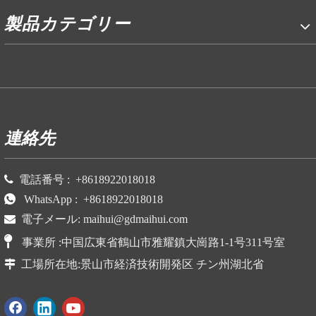
製品カテゴリー
P
連絡先

電話番号 :
+86
18922018018

WhatsApp :
+86
18922018018

電子メール:
maihui@gdmaihui.com

事業所
:
中国広東省鶴山市雅耀鎮大崗路1-1号311号室

工場所在地:
景山市経済技術開発区
チン州湖北省